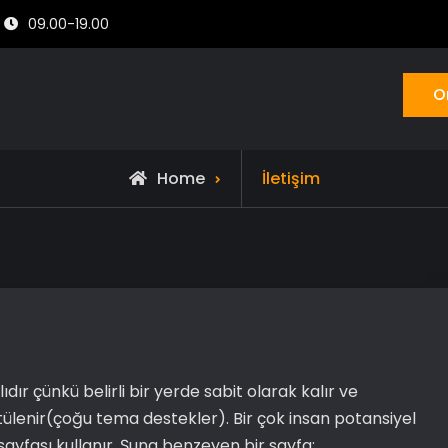
09.00-19.00
O
Home
İletişim
ıdır çünkü belirli bir yerde sabit olarak kalır ve
lenir(çoğu tema destekler). Bir çok insan potansiyel
sayfası kullanır. Şuna benzeyen bir sayfa: