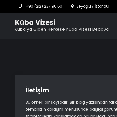
Skip
+90 (212) 237 90 60
Beyoğlu / İstanbul
to
content
Küba Vizesi
Küba'ya Giden Herkese Küba Vizesi Bedava
İletişim
Bu örnek bir sayfadır. Bir blog yazısından farkl
temanızın dolaşım menüsünde başlığı görüntü
ziyaretçilerini karşılamak adına bir Hakkında 