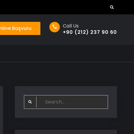
Search
Call Us
nline Başvuru
+90 (212) 237 90 60
Search
for: