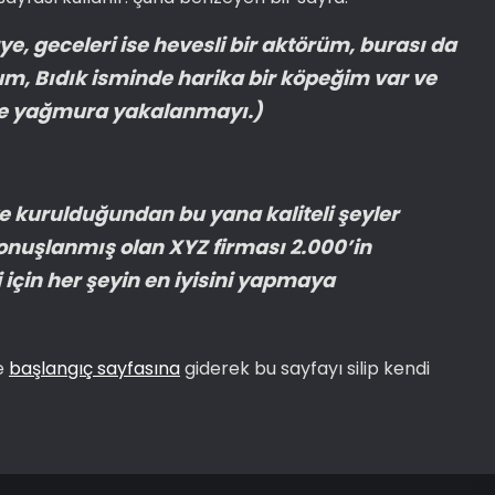
ye, geceleri ise hevesli bir aktörüm, burası da
m, Bıdık isminde harika bir köpeğim var ve
Ve yağmura yakalanmayı.)
e kurulduğundan bu yana kaliteli şeyler
nuşlanmış olan XYZ firması 2.000’in
 için her şeyin en iyisini yapmaya
le
başlangıç sayfasına
giderek bu sayfayı silip kendi